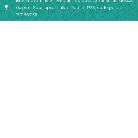
Branche féminine : Téhéran, rue du Dr. Shariati, au-dessus
du pont Sadr, après l'allée Dad, n° 1723, code postal
1931663135.
Numéro de téléphone de contact : 021-26458475
Branche garçons : N° 1, rue Homayounfar, allée Ardalan,
impasse Fakhrieh, Niavaran, Téhéran, code postal
1979964914.
Numéro de téléphone de contact : 021-22700085
Heures de travail : du samedi au mercredi / de 9h à 15h
Téléphone portable : 09368262898 (Appel / SMS /
WhatsApp)
Email : info { arobase } nikoointsch { point } com