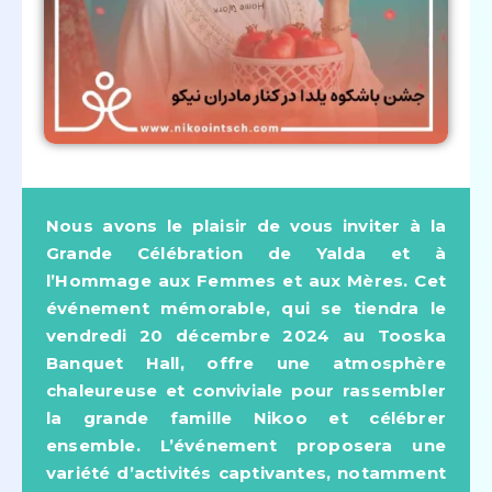
Nous avons le plaisir de vous inviter à la
Grande Célébration de Yalda et à
l’Hommage aux Femmes et aux Mères. Cet
événement mémorable, qui se tiendra le
vendredi 20 décembre 2024 au Tooska
Banquet Hall, offre une atmosphère
chaleureuse et conviviale pour rassembler
la grande famille Nikoo et célébrer
ensemble. L’événement proposera une
variété d’activités captivantes, notamment